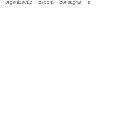
organização espera consagrar a 
corrida como o maior evento esportivo 
na retomada da pandemia.
Ver tudo
Posts recentes