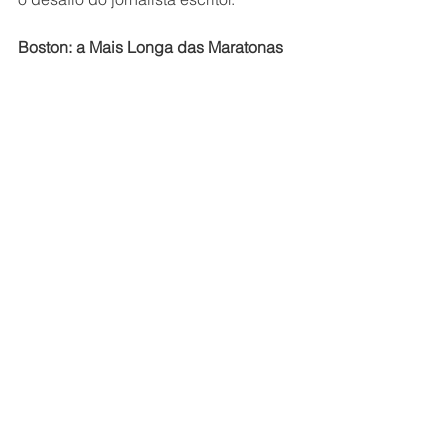
Boston: a Mais Longa das Maratonas 
(Sergio Xavier Filho)
O autor mescla a sua história em 
busca do índice para participar da 
Maratona de Boston com a daquela 
que é considerada o principal evento 
de 42 quilômetros do globo -- o sonho 
da grande maioria dos maratonistas 
de todo o mundo. Somente a elite dos 
corredores de rua amadores chega a 
Boston! 
Agassi, uma autobiografia (André 
Agassi)
Embora não seja um livro sobre 
corrida, trata-se de uma grande leitura 
para os apaixonados pelos esportes. 