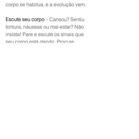
corpo se habitua, e a evolução vem.
Escute seu corpo
 – Cansou? Sentiu 
tontura, náuseas ou mal-estar? Não 
insista! Pare e escute os sinais que 
seu corpo está dando. Procure 
descansar, refrescar o corpo e se 
hidratar corretamente antes de voltar 
às atividades. Melhor uma parada a 
mais no treino a passar mal durante a 
sessão.
Em casos de dúvida ou persistência 
do mal-estar, procure orientação 
médica!