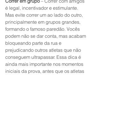
Correr em grupo
 – Correr com amigos 
é legal, incentivador e estimulante. 
Mas evite correr um ao lado do outro, 
principalmente em grupos grandes, 
formando o famoso paredão. Vocês 
podem não se dar conta, mas acabam 
bloqueando parte da rua e 
prejudicando outros atletas que não 
conseguem ultrapassar. Essa dica é 
ainda mais importante nos momentos 
iniciais da prova, antes que os atletas 
comecem a se espalhar pelo percurso.
Integridade
 – Seja honesto na corrida: 
não corte caminho, não utilize meios 
de transporte, não repasse a sua 
inscrição, principalmente se tiver 
chances de pódio ou premiação. Nos 
últimos anos, várias provas notificaram 